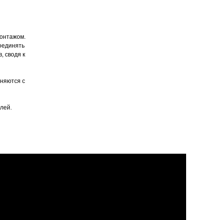
монтажом.
оединять
, сводя к
няются с
улей.