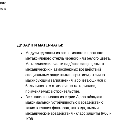
ного
е к
ДИЗАЙН И МАТЕРИАЛЫ:
Модули сделаны из экологичного и прочного
метакрилового стекла чёрного или белого цвета.
Металлические части надёжно защищены от
механических и атмосферных воздействий
специальным защитным покрытием, отлично
маскирующим загрязнения и сочетающимся с
большинством отделочных материалов,
применяемых в строительстве.
Все панели вызова из серии Alpha обладают
максимальной устойчивостью к воздействию
таких внешних факторов, как вода, пыль и
механические воздействия - класс защиты IP66 и
IK08.