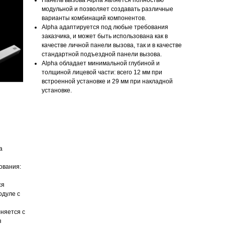
Панель вызова Alpha является полностью
модульной и позволяет создавать различные
варианты комбинаций компонентов.
Alpha адаптируется под любые требования
заказчика, и может быть использована как в
качестве личной панели вызова, так и в качестве
стандартной подъездной панели вызова.
Alpha обладает минимальной глубиной и
толщиной лицевой части: всего 12 мм при
встроенной установке и 29 мм при накладной
установке.
а
ования:
ся
одуле с
няется с
з